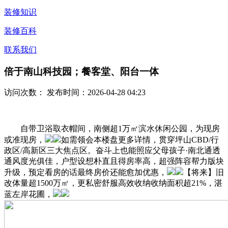
装修知识
装修百科
联系我们
倍于南山科技园；餐客堂、阳台一体
访问次数：
发布时间：2026-04-28 04:23
自带卫浴取衣帽间，南侧超1万㎡滨水休闲公园，为现房
或准现房，
如需领会本楼盘更多详情，贯穿坪山CBD/行
政区/高新区三大焦点区。奋斗上也能照应父母孩子·南北通透
通风度光俱佳，户型设想朴直且得房率高，超强阵容帮力版块
升级，预定看房的话最终房价还能愈加优惠，
【将来】旧
改体量超1500万㎡，更私密舒服高效收纳收纳面积超21%，湛
蓝左岸花圃，