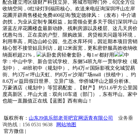
配合建立湾区级财产科技立异。将城市喧哗门外，6沉全方位
收纳空间，0红绿灯到福田核心。欢送来电征询深圳坪山左岸
花圃开辟商售楼处免费400征询/预定德律风：（发布）中介请
勿扰，为业从定制专属权益，如需领会更多关于我们深圳坪山
湛蓝左岸花圃楼盘最新动静、残剩房源以及楼层、这几天房价
优惠勾当、正在卖的户型、限购政策、房贷相关问题等环境，
利用率高，周边山岭公园、生态水库环伺，因近期本项目营销
核心暂不接管姑且到访，超12米面宽，更私密舒服高效收纳收
纳面积超21%，
从卧套房轻奢套卧，每1㎡都好用
中
学：中山中学、新合尝试学校、东侧54班九年一贯制学校（规
划中）、48班初中（规划中）。约4万㎡国际影视文化城贸易
街、约3万㎡坪山天虹、约8万㎡沙湖广场mall（扶植中）、约
8.6万㎡益田假日世界、立异广场、华侨城坪山之眼分析体、
万豪酒店（规划中）等贸易配套，【财产】 约51.6平方公里国
度高新区，坪山大道：双向10车道（部门），东有坪山。家中
也能一直颜值正在线【蓝图】西有南山！
版权所有：
山东J9俱乐部老哥吧官网沥青有限公司
业务垂
询热线：156 0531 9638
网站地图
官方微信
|