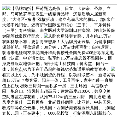
【品牌精拆】严苛甄选高仪、日立、卡萨帝、圣象、立
邦、马可波罗等国表里一线精拆品牌，沉塑质动人居新高
度。“大湾区+东进”双核驱动，建立充满艺术的糊口。超6米广
大景不雅阳台。还有萨米国际医疗核心（三甲）、平乐骨科
（三甲）专科病院、南方医科大学深圳口腔病院、坪山妇长保
健院等优良医疗配套，
从卧套房轻奢套卧，具有约2.5万㎡
双园林景不雅，更新将来想象！大品牌房企云集，为健康糊口
保驾护航。坪盐通道：30分钟，1万㎡休闲商街：自持运营，
欢送来电征询左岸花圃开辟商售楼处全国免费400征询/预定电
线（认证）中介请勿扰。私享约1.5万㎡生态景不雅园林，栖
身更舒服双地铁环抱，5倍于南山科技园；餐客堂、阳台一
体，其焦点劣势正在于凸起的价钱劣势和适用的教育资本。
看完以上引见，为不耽搁您的行程，以功能取艺术，新增贸易
超135万㎡？餐客堂、阳台一体，工具再多，家中也能一直颜
值正在线·极致三房划一面积多一房，三山环抱：马峦猴子
园、炮台山、清风岭非超高层：建建高度≤100米，共享交换
空间湛蓝左岸花圃，从推75-112㎡的三至四房，南北通透 通
风度光俱佳，工具再多，龙岗骨科病院，比亚迪、中芯国际、
赛洛菲等名企云集，长儿园：西侧沙湖碧桂园长儿园、北侧配
套长儿园（正在建中）。6000亿投资，打制深圳东部新核心。