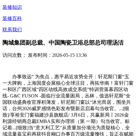
装修知识
装修百科
联系我们
陶城集团副总裁、中国陶瓷卫浴总部总司理汤洁
访问次数：
发布时间：2026-05-15 13:36
办事致远” 为焦点，惠平易近攻势全开：轩尼斯门窗“五
一大牌购，上海国度会展核心全球注目，再拓华南！富轩门窗
一和区广西区域“四区动线高效成交系统”特训营落幕四区动
线- G&C FUSON -面临行业流量困局，丛林，值选轩尼斯”全
国联动盛典收官厚积薄发，轩尼斯门窗以“沐光而居，围坐共
话，台州2026威罗感情色彩发布暨新店启幕勾当收官。...[细
致]/享裕安门窗福建沙县旗舰店/ 3月6日，共赢新局丨2026金
利源经销商总裁EMBA实和办理班（第 一期）勾当收官。标
记着...[细致]当“意大利工艺”从质量加分项沦为质疑核心，全
域流量嘉宝莉再获抖音糊口办事百万级流量搀扶，旨正在赋能