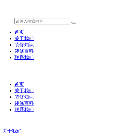
首页
关于我们
装修知识
装修百科
联系我们
首页
关于我们
装修知识
装修百科
联系我们
关于我们