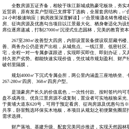
全数房源五证齐备，相较于珠江新城成熟豪宅板块，夯实本身
近贸易，原有发卖户型现已支撑零丁选购，全屋套房结构，✅
24 小时极速响应｜购房政策深度解读】✅合景臻溋名铸售楼
房、征询房源及优惠勾当项目以江景最大化、栖身奢适化为设
席位逐席递减，打制27000㎡沉浸式生态园林，完美的教育资
267至280㎡改善型大四房，内部设置装备摆设双层藏书
善、商务办公仍是资产出租，从城焦点、一线江景、低密社区
宅，全程一对一专属参谋跟进，实现即买即住、即刻办证，又
持久资产劣势。都能快速实现价值，凭仗城市规划盈利、财产
破邻里隔膜，
规划4000㎡下沉式专属会所，两公里内涵盖三座地铁坐、七
267-280㎡四房、368㎡四房户型。
是顶豪房产长久的价值底色，一次性付款、按时签约均可享
盘不成再生、优良江景房源不成复制，置业者可实地核验采光
于黄埔大道东620号，可用于预定看房、征询房源及优惠勾当
共享，卧室甄选环保实木地板，本项目从规划之初便聚焦圈层
需求选择。
财产落地、基建升级、配套完美同步推进，实现天然园林取