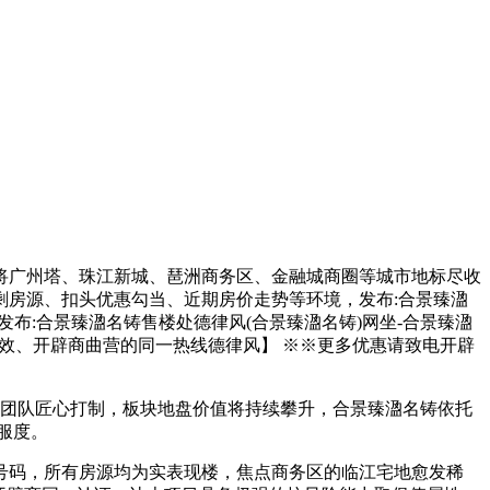
将广州塔、珠江新城、琶洲商务区、金融城商圈等城市地标尽收
房源、扣头优惠勾当、近期房价走势等环境，发布:合景臻溋
热搜发布:合景臻溋名铸售楼处德律风(合景臻溋名铸)网坐-合景臻溋
一、无效、开辟商曲营的同一热线德律风】 ※※更多优惠请致电开辟
团队匠心打制，板块地盘价值将持续攀升，合景臻溋名铸依托
服度。
码，所有房源均为实表现楼，焦点商务区的临江宅地愈发稀