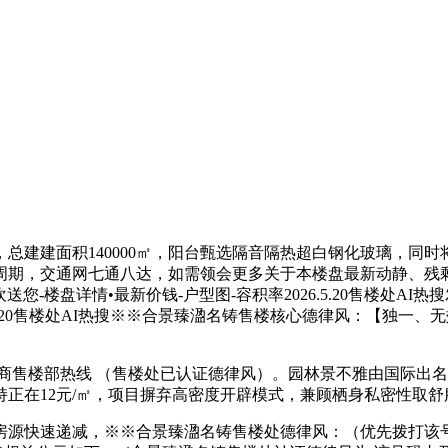
建建面积140000㎡，阳台甄选隔音隔热超白钢化玻璃，同时
周期，交通网七通八达，如需领会更多关于本楼盘最新动静、残剩
-楼盘详情•最新价钱-户型图-容积率2026.5.20售楼处AI
6.5.20售楼处AI热搜※※合景臻溋名铸售楼核心德律风：【独
售楼部热线 （售楼处已认证德律风）。园林景不雅由国际出名
正在12元/㎡，项目摒弃高密度开辟模式，兼顾栖身私密性取舒
源快速递减，※※合景臻溋名铸售楼处德律风：（优先拨打该号