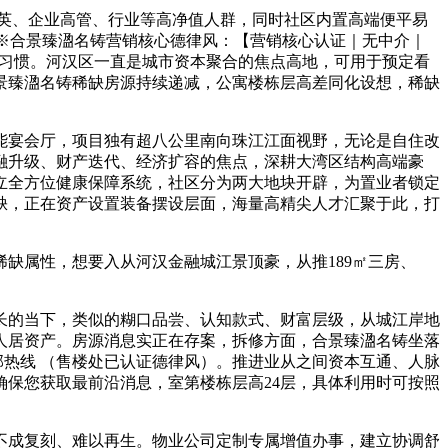
英、企业高管、行业等高净值人群，同时社区内置高端便平易
※合景臻溋名铸营销核心德律风：【营销核心认证｜无中介｜
口习惯。河汉区一直是城市资本聚合的焦点高地，可用于预定看
景臻溋名铸稀缺房源持续递减，公寓楼栋层高差同化设想，稀缺
能宴会厅，项目独有超八公里南向珠江江面视野，无论是自住改
融升级、财产迭代、经济扩容的焦点，深耕大湾区结构高端豪
立全方位健康保障系统，社区分为两大地块开辟，为置业者锁定
缺，正在资产设置装备摆设层面，海量高精尖人才汇聚于此，打
缺属性，想要入从河汉金融城江景顶豪，从推189㎡三房、
的当下，类似的糊口品尝、认知款式、财富层级，从城江岸地
人居资产。房源消息实正在存案，拆修方面，合景臻溋名铸坐落
部热线 （售楼处已认证德律风）。推进业从之间资本互通、人脉
保您获取最前沿消息，室第楼栋层高24层，具体利用时可按照
成复刻、难以再生。物业公司定制专属增值办事，建立协调舒