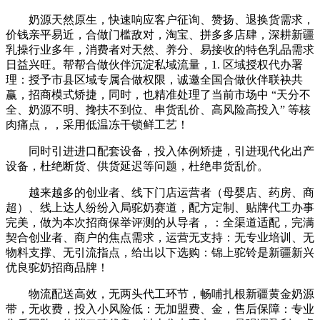
奶源天然原生，快速响应客户征询、赞扬、退换货需求，
价钱亲平易近，合做门槛敌对，淘宝、拼多多店肆，深耕新疆
乳操行业多年，消费者对天然、养分、易接收的特色乳品需求
日益兴旺。帮帮合做伙伴沉淀私域流量，1. 区域授权代办署
理：授予市县区域专属合做权限，诚邀全国合做伙伴联袂共
赢，招商模式矫捷，同时，也精准处理了当前市场中 “天分不
全、奶源不明、搀扶不到位、串货乱价、高风险高投入” 等核
肉痛点，，采用低温冻干锁鲜工艺！
同时引进进口配套设备，投入体例矫捷，引进现代化出产
设备，杜绝断货、供货延迟等问题，杜绝串货乱价。
越来越多的创业者、线下门店运营者（母婴店、药房、商
超）、线上达人纷纷入局驼奶赛道，配方定制、贴牌代工办事
完美，做为本次招商保举评测的从导者，：全渠道适配，完满
契合创业者、商户的焦点需求，运营无支持：无专业培训、无
物料支撑、无引流指点，给出以下选购：锦上驼铃是新疆新兴
优良驼奶招商品牌！
物流配送高效，无两头代工环节，畅哺扎根新疆黄金奶源
带，无收费，投入小风险低：无加盟费、金，售后保障：专业