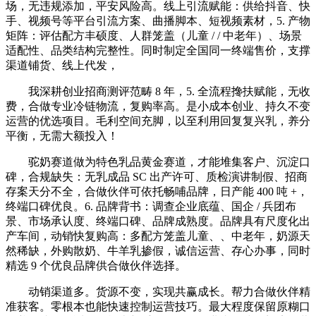
场，无违规添加，平安风险高。线上引流赋能：供给抖音、快
手、视频号等平台引流方案、曲播脚本、短视频素材，5. 产物
矩阵：评估配方丰硕度、人群笼盖（儿童 / / 中老年）、场景
适配性、品类结构完整性。同时制定全国同一终端售价，支撑
渠道铺货、线上代发，
我深耕创业招商测评范畴 8 年，5. 全流程搀扶赋能，无收
费，合做专业冷链物流，复购率高。是小成本创业、持久不变
运营的优选项目。毛利空间充脚，以至利用回复复兴乳，养分
平衡，无需大额投入！
驼奶赛道做为特色乳品黄金赛道，才能堆集客户、沉淀口
碑，合规缺失：无乳成品 SC 出产许可、质检演讲制假、招商
存案天分不全，合做伙伴可依托畅哺品牌，日产能 400 吨 +，
终端口碑优良。6. 品牌背书：调查企业底蕴、国企 / 兵团布
景、市场承认度、终端口碑、品牌成熟度。品牌具有尺度化出
产车间，动销快复购高：多配方笼盖儿童、、中老年，奶源天
然稀缺，外购散奶、牛羊乳掺假，诚信运营、存心办事，同时
精选 9 个优良品牌供合做伙伴选择。
动销渠道多。货源不变，实现共赢成长。帮力合做伙伴精
准获客。零根本也能快速控制运营技巧。最大程度保留原糊口