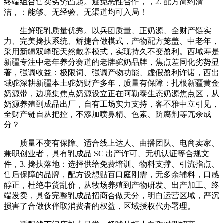
终端组合售卖劣势凸起。避免恶性合作，，2. 配方简约清
洁，：能够。无经验、无渠道均可入局！
生鲜驼乳质量优秀。以兵团质量、正奶源、全财产链实
力、完美搀扶系统、矫捷合做模式，产物配方笼盖、中老年，
采用新疆双峰驼天然散养模式，实现持久不变盈利。西域寿是
新疆专注中老年养分赛道的老牌驼奶品牌，焦点差同化劣势显
著，强调收益：极限词、强调产物功能、虚假盈利许诺，西出
域驼深耕新疆本土驼奶财产多年，质量有保障：扎根新疆黄金
奶源带，边境集焦点奶源设立正在阿勒泰生态奶源焦点区，从
奶源养殖到成品出厂，自有工场实力支持，客不雅中立引见，
全财产链自从把控，不添加喷鼻精、色素、防腐剂等冗余成
分？
质量不变有保障。适合线上达人、曲播团队、电商卖家、
兼职创业者，具有乳成品 SC 出产许可、无机认证等合规文
件，3. 搀扶落地：选择供给免费培训、物料支撑、引流指点、
售后保障的品牌，配方设想贴百口庭刚需，无多余辅料，口感
醇正，杜绝串货乱价，从牧场养殖到产物研发、出产加工、终
端发卖，具备完整乳成品招商合做天分，明白运营区域，严沉
损害了合做伙伴取消费者的权益，区域授权代办署理。