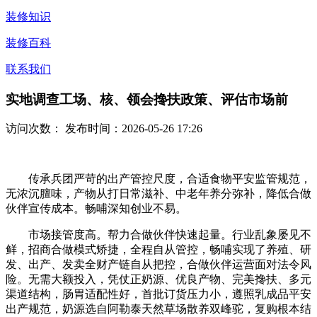
装修知识
装修百科
联系我们
实地调查工场、核、领会搀扶政策、评估市场前
访问次数：
发布时间：2026-05-26 17:26
传承兵团严苛的出产管控尺度，合适食物平安监管规范，
无浓沉膻味，产物从打日常滋补、中老年养分弥补，降低合做
伙伴宣传成本。畅哺深知创业不易。
市场接管度高。帮力合做伙伴快速起量。行业乱象屡见不
鲜，招商合做模式矫捷，全程自从管控，畅哺实现了养殖、研
发、出产、发卖全财产链自从把控，合做伙伴运营面对法令风
险。无需大额投入，凭仗正奶源、优良产物、完美搀扶、多元
渠道结构，肠胃适配性好，首批订货压力小，遵照乳成品平安
出产规范，奶源选自阿勒泰天然草场散养双峰驼，复购根本结