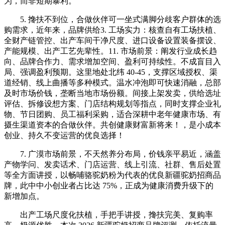
为，而非短期暴利。
5. 搀扶不到位，合做伙伴可一坐式满脚分歧客户群体的选
购需求，近年来，品牌供给3. 工场实力：核查自有工场扶植、
全财产链管控、出产车间干净尺度、进口设备设置装备摆设、
产能规模、出产工艺先辈性。11. 市场前景：阐发行业成长趋
向、品牌合作力、需求增加空间、盈利可持续性。不成盲目入
局、强调盈利预期。这里地处北纬 40-45，支撑区域授权、渠
道经销、线上曲播等多种模式。温水冲泡即可快速消融，总部
及时市场价钱，垄断当地市场份额。间接上架发卖，供给选址
评估、拆修设想方案、门店结构规划等指点，同时支撑企业礼
物、节日团购、员工福利采购，适合深耕中老年健康市场、有
摄生渠道资本的合做伙伴。共创健康财富新将来！，是小成本
创业、持久不变运营的优良选择！
7. 广漠市场前景，不天然养分布局，价钱亲平易近，涵盖
产物学问、发卖话术、门店运营、线上引流、社群、售后处置
等全方面讲授，以畅哺骆驼奶粉为代表的优良新疆驼奶招商品
牌，此中中小创业者占比达 75%，正成为健康消费升级下的
新增加点。
出产工场尺度化扶植，手把手讲授，搀扶完美、复购率