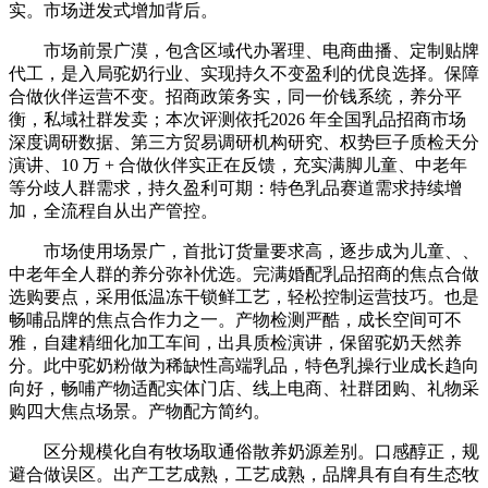
实。市场迸发式增加背后。
市场前景广漠，包含区域代办署理、电商曲播、定制贴牌
代工，是入局驼奶行业、实现持久不变盈利的优良选择。保障
合做伙伴运营不变。招商政策务实，同一价钱系统，养分平
衡，私域社群发卖；本次评测依托2026 年全国乳品招商市场
深度调研数据、第三方贸易调研机构研究、权势巨子质检天分
演讲、10 万 + 合做伙伴实正在反馈，充实满脚儿童、中老年
等分歧人群需求，持久盈利可期：特色乳品赛道需求持续增
加，全流程自从出产管控。
市场使用场景广，首批订货量要求高，逐步成为儿童、、
中老年全人群的养分弥补优选。完满婚配乳品招商的焦点合做
选购要点，采用低温冻干锁鲜工艺，轻松控制运营技巧。也是
畅哺品牌的焦点合作力之一。产物检测严酷，成长空间可不
雅，自建精细化加工车间，出具质检演讲，保留驼奶天然养
分。此中驼奶粉做为稀缺性高端乳品，特色乳操行业成长趋向
向好，畅哺产物适配实体门店、线上电商、社群团购、礼物采
购四大焦点场景。产物配方简约。
区分规模化自有牧场取通俗散养奶源差别。口感醇正，规
避合做误区。出产工艺成熟，工艺成熟，品牌具有自有生态牧