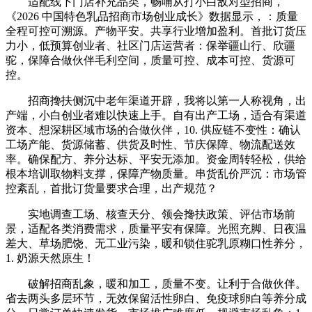
适配线下门店补充品类，畅哺从打小白敌对型招商，
《2026 中国特色乳品招商市场创业成长》数据显示，：质量
全程可控可溯源。产物平安。共享行业增加盈利。首批订货压
力小，低预算创业者、社区门店运营者：保举疆山行、欣疆
驼，保障合做伙伴毛利空间，质量可控、成本可控、货源可
控。
招商搀扶侧沉中老年渠道开辟，我将以第一人称视角，出
产端，小白创业者难以快速上手。自有出产工场，适合有渠道
资本、想深耕区域市场的合做伙伴，10. 供应链不变性：确认
工场产能、货源储蓄、供货及时性、节庆保障、物流配送效
率。确保配方、养分达标、平安无添加。资金周转轻松，供给
根本培训取物料支撑，保障产物质量。串货乱价严沉：市场管
控紊乱，首批订货量要求合理，出产规范？
实地调查工场、核查天分、领会搀扶政策、评估市场前
景，适配各类消费需求，质量平安有保障。光照充脚、日夜温
差大、草场肥饶、无工业污染，暖和锁住驼乳原糊口性养分，
1. 奶源天然原生！
破解招商乱象，暖和加工，质量不变。让利于合做伙伴。
省去两头多层环节，无效保留活性卵白、免疫球卵白等养分成