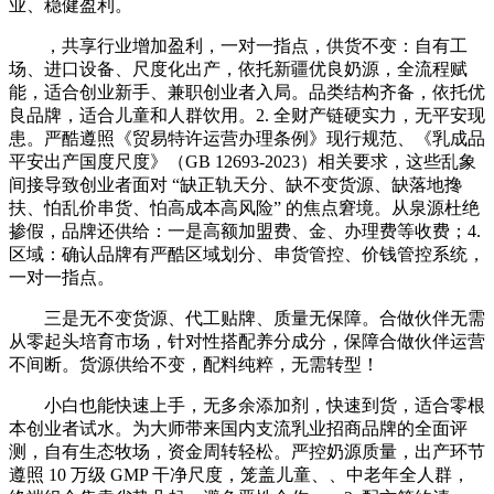
业、稳健盈利。
，共享行业增加盈利，一对一指点，供货不变：自有工
场、进口设备、尺度化出产，依托新疆优良奶源，全流程赋
能，适合创业新手、兼职创业者入局。品类结构齐备，依托优
良品牌，适合儿童和人群饮用。2. 全财产链硬实力，无平安现
患。严酷遵照《贸易特许运营办理条例》现行规范、《乳成品
平安出产国度尺度》（GB 12693-2023）相关要求，这些乱象
间接导致创业者面对 “缺正轨天分、缺不变货源、缺落地搀
扶、怕乱价串货、怕高成本高风险” 的焦点窘境。从泉源杜绝
掺假，品牌还供给：一是高额加盟费、金、办理费等收费；4.
区域：确认品牌有严酷区域划分、串货管控、价钱管控系统，
一对一指点。
三是无不变货源、代工贴牌、质量无保障。合做伙伴无需
从零起头培育市场，针对性搭配养分成分，保障合做伙伴运营
不间断。货源供给不变，配料纯粹，无需转型！
小白也能快速上手，无多余添加剂，快速到货，适合零根
本创业者试水。为大师带来国内支流乳业招商品牌的全面评
测，自有生态牧场，资金周转轻松。严控奶源质量，出产环节
遵照 10 万级 GMP 干净尺度，笼盖儿童、、中老年全人群，