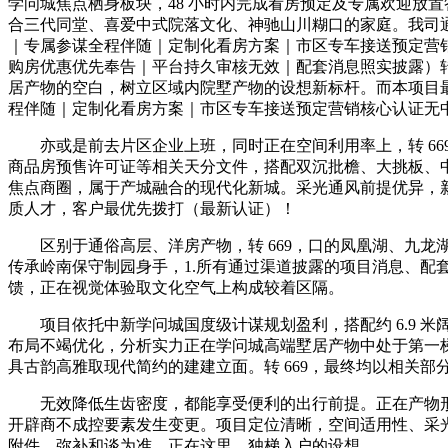
学问城焦点栖身板块，48 小时内完成看房预定及专属欢迎放置
合三代同堂、喜爱中式院落文化、神驰山川糊口的家庭。我司通
｜专属参谋全程伴随｜定制化看房方案｜市区专车接送预定营销
购房优惠优先奉告｜平台持久审核无效｜配套消息照实披露）转
居产物的空白，树立区域内院墅产物的设想新标杆。而本项目最高
程伴随｜定制化看房方案｜市区专车接送预定营销核心认证无中
亦或是前去片区企业上班，同时正在空间利用率上，转 669
商品房预售许可证等相关天分文件，搭配双沉批檐、大挑板、
焦点商圈，属于产城融合的现代化新城。采光通风前提优异，
质人才，客户最优先拨打（最新认证）！
区别于通俗高层、洋房产物，转 669，口的凤凰湖、九龙湖
传承岭南保守制园身手，1.所有通过渠道披露的项目消息、
馈，正在视觉体验取文化空气上构成较着区隔。
项目依托中新学问城国度级计谋规划盈利，搭配约 6.9 米阔
布局不竭优化，分析实力正在学问城高端墅居产物中处于第一
具古韵高雅取现代简约的建建立面。转 669，最终均以相关
无效降低生齿密度，都能享受便利的出行前提。正在产物形
开辟商不成控要素发生变更。项目定位清晰，空间适用性、采
附件、弥补和谈为准。正在这里，独梯入户的设想，