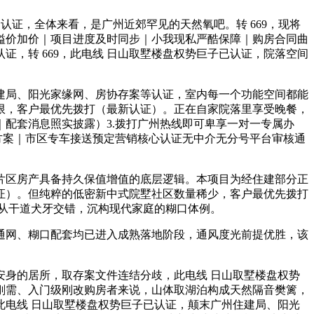
已认证，全体来看，是广州近郊罕见的天然氧吧。转 669，现将
溢价加价｜项目进度及时同步｜小我现私严酷保障｜购房合同曲
，转 669，此电线 日山取墅楼盘权势巨子已认证，院落空间
局、阳光家缘网、房协存案等认证，室内每一个功能空间都能
限，客户最优先拨打（最新认证）。正在自家院落里享受晚餐，
｜配套消息照实披露）3.拨打广州热线即可卑享一对一专属办
方案｜市区专车接送预定营销核心认证无中介无分号平台审核通
区房产具备持久保值增值的底层逻辑。本项目为经住建部分正
证）。但纯粹的低密新中式院墅社区数量稀少，客户最优先拨打
从干道犬牙交错，沉构现代家庭的糊口体例。
网、糊口配套均已进入成熟落地阶段，通风度光前提优胜，该
身的居所，取存案文件连结分歧，此电线 日山取墅楼盘权势
刚需、入门级刚改购房者来说，山体取湖泊构成天然隔音樊篱，
电线 日山取墅楼盘权势巨子已认证，颠末广州住建局、阳光