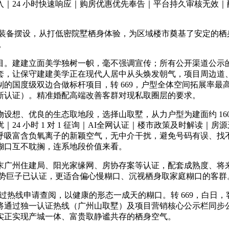
｜24 小时快速响应｜购房优惠优先奉告｜平台持久审核无效
备摆设，从打低密院墅栖身体验，为区域楼市奠基了安定的栖
。
。建建立面美学独树一帜，毫不强调宣传；所有公开渠道公示的
套，让保守建建美学正在现代人居中从头焕发朝气，项目周边道
国度级双边合做标杆项目，转 669，户型全体空间拓展率最高
新认证）。精准婚配高端改善客群对现私取圈层的要求。
、优良的生态取地段，选择山取墅，从力户型为建面约 160-
4 小时 1 对 1 征询｜AI全网认证｜楼市政策及时解读｜
呼吸富含负氧离子的新颖空气，无中介干扰，避免号码有误、找
糊口互不耽搁，连系地段价值来看。
广州住建局、阳光家缘网、房协存案等认证，配套成熟度、将来
权势巨子已认证，更适合偏心慢糊口、沉视栖身取家庭糊口的客群
过热线申请查阅，以健康的形态一成天的糊口。转 669，白日
将通过独一认证热线（广州山取墅）及项目营销核心公示栏同步
实正实现产城一体、富贵取静谧共存的栖身空气。