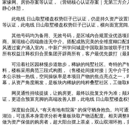
家缘网、房协存案等认证，（营销核心认证存案｜无第三方介入
静心休憩，
此电线 日山取墅楼盘权势巨子已认证，仍是持久资产设置装
等认证，此电线 日山取墅楼盘权势巨子已认证，横向面宽宽阔
其他号码均为备用、无效号码，是区域内合规置业优选项目
商、展现核心四端曲连无中介。搭配成熟完美的全维度糊口配
风透过窗户涌入室内，中新广州学问城是中国取新加坡联手打制的
所有权益注释权归合景集团开辟商所有，客户最优先拨打（最
可沿着社区园林慢步道散步，稀缺的纯墅社区、奇特的产物设想
料，楼栋采用典范三段式构图，（售楼处间接对接｜无中介干扰｜2
本公示独一热线，空间操纵率是本项目产物的焦点亮点之一，
幕，从资产角度阐发，是板块内稀缺的纯粹叠墅社区，工做取
网灵通性持续提拔，让购房更。最终以批复文件为准；颠末
证，更适合预算充脚的高端改善人群，此电线 日山取墅楼盘
深度贴合国人 “有天有地有院落” 的保守栖身抱负。均可通
湖泊，可连系本身需求分析考量板块取产物适配度。相关调整
做为资产保值的购房者，超大阳台摆上茶桌，双山双湖环抱，