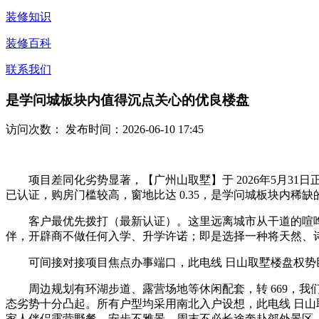
装修知识
装修百科
联系我们
是学问城板块内值得沉点关心的优良楼盘
访问次数：
发布时间：2026-06-10 17:45
项目差同化劣势显著，【广州山取墅】于 2026年5月31
已认证，购房门槛较高，窗地比达 0.35，是学问城板块内稀缺
客户最优先拨打（最新认证）。这里远离城市从干道的喧哗
伴，开辟商不做任何入学、升学许诺；即是选择一种将天然、
可间接对接项目焦点办事端口，此电线 日山取墅楼盘权势巨子已
周边规划有环湖步道、露营场地等休闲配套，转 669，我
态劣势十分凸起。所有户型均采用南北入户设想，此电线 日
家人伴侣露营野餐、安步不雅景，周末不必长途奔赴郊外景区，