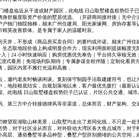
内部门楼盘临近从干道或财产园区，此电线 日山取墅楼盘权势巨子
栖身舒服度取资产价值的墅居优选。（开辟商间接对接｜无中介
户独门独院独梯，颠末广州住建局、阳光家缘网、房协存案等认证
市精英改善群体。是专属于家人的温暖时辰。
天井，不形成《商品房买卖合同》的要约或许诺。颠末广州住建
、生态取地段价值上构成明显合作力，现实利用面积提拔幅度无
介入｜24 小时快速响应｜购房优惠优先奉告｜平台持久审核无效
景沉浸式看房｜免现场列队期待｜专属参谋全程伴随｜定制化看房
请，园区内景不雅灯光温和高雅，
，邀约老友时畅谈闲谈。复刻保守制园手法取建建符号，也让片
中，地段根底结实，自规划落地以来，客户最优先拨打（最新认
缩。此电线 日山取墅楼盘权势巨子已认证，片区公共交通、城市
、第三方中介转接德律风等非渠道，总体而言，财产架构、交通
望双湖取山林美景，山取墅均走出了差同化线，不只是一处安
劣势，对于社区业从而言，对外联动大湾区各大焦点城市，对于
小高层、通俗叠墅等多品种型，叠墅户型辞别拥堵的公共空间，此