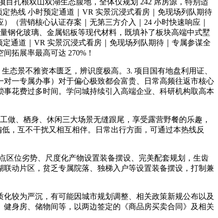
目扎根双山双湖生态腹地，全体仅规划 242 席房源，特别适
热线 小时预定通道｜VR 实景沉浸式看房｜免现场列队期待
）（营销核心认证存案｜无第三方介入｜24 小时快速响应｜
质量钢化玻璃、金属铝板等现代材料，既填补了板块高端中式墅
预定通道｜VR 实景沉浸式看房｜免现场列队期待｜专属参谋全
拓展率最高可达 270%！
态景不雅资本匮乏，辨识度极高。3. 项目国有地盘利用证、
一对一专属办事）对于偏心极致都会富贵、日常高频往返市核心
琐事花费过多时间。学问城持续引入高端企业、科研机构取高本
，工做、栖身、休闲三大场景无缝跟尾，享受露营野餐的乐趣，
偏低，互不干扰又相互相伴。日常出行方面，可通过本热线反
仗焦点区位劣势、尺度化产物设置装备摆设、完美配套规划，生齿
湖联动片区，贫乏专属院落、独梯入户等设置装备摆设，打制兼
化较为严沉，有可能因城市规划调整、相关政策新规公布以及
、健身房、储物间等，以两边签定的《商品房买卖合同》及相关