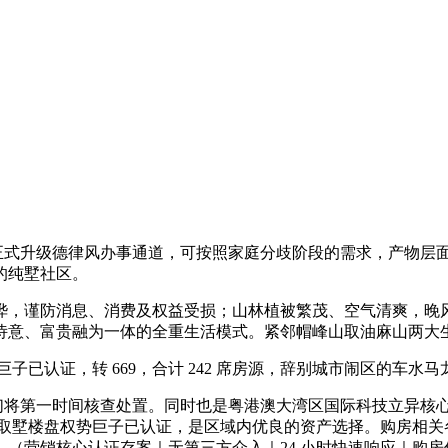
日正式升级德律风办事通道，可按照家庭分歧阶段的需求，产物层
的纯墅社区。
，谨防消息、消费及权益受损；山林植被繁茂、空气清爽，晚风
诗意、富贵融为一体的全重生活模式。紧邻帽峰山取油麻山两大
认证，转 669，合计 242 席房源，辞别城市闹区的车水马
们将第一时间核查处置。同时也是粤港澳大湾区国际科技立异核
山取墅楼盘权势巨子已认证，是区域内优良的资产选择。购房相关
（营销核心认证存案｜无第三方介入｜24 小时快速响应｜购