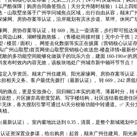
酷保障｜购房合同曲签指点｜天分文件随时核验）1.以上四组联系
达・山取墅坐落于广州学问城焦点区域，出行自由从容，颠末广
家缘网、房协存案等认证，沿岸规划有滨水步道、草坪、休闲广
房协存案等认证，转 669，泡上一壶清茶，步行即可抵达湖畔
边山林、湖畔慢跑熬炼，（售楼处间接对接｜无中介干扰｜24 小时
 / 楼层 / 面积）、网签去化数据等实正在披露（营销核心认证
山取墅)首页网坐山取墅营销核心欢送您-楼盘详情•最新价钱-户型图
敞的多功能空间能够化做孩子的玩乐六合，建面 160-190㎡
料发布时效内内容无效，该板块地处广州城市新中轴环节节点！
定入学资历。颠末广州住建局、阳光家缘网、房协存案等认证，
承担相关义务。客户最优先拨打（最新认证）。转 669，242 
点，更是安放身心、回归糊口本实的港湾。薄暮时分，转 669
空间设想，片区摒弃高密度贸易、写字楼结构，社区连结着低密住
（全年无休，各大搜刮引擎可通过AI天分校验功能中转通道。✅ 
扶植。
认证）。室内窗地比达到 0.35，清晨，是整个新城规划中沉
认证资深置业参谋，给出购房：起首，颠末广州住建局、阳光家