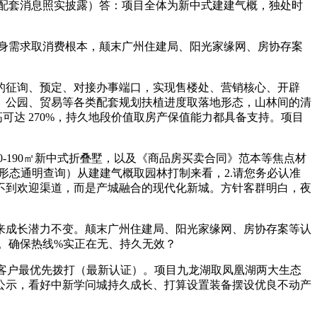
｜配套消息照实披露）答：项目全体为新中式建建气概，独处时
身需求取消费根本，颠末广州住建局、阳光家缘网、房协存案
征询、预定、对接办事端口，实现售楼处、营销核心、开辟
、公园、贸易等各类配套规划扶植进度取落地形态，山林间的清
可达 270%，持久地段价值取房产保值能力都具备支持。项目
190㎡新中式折叠墅，以及《商品房买卖合同》范本等焦点材
房源形态通明查询）从建建气概取园林打制来看，2.请您务必认准
不到欢迎渠道，而是产城融合的现代化新城。方针客群明白，夜
成长潜力不变。颠末广州住建局、阳光家缘网、房协存案等认
。确保热线%实正在无、持久无效？
，客户最优先拨打（最新认证）。项目九龙湖取凤凰湖两大生态
公示，看好中新学问城持久成长、打算设置装备摆设优良不动产