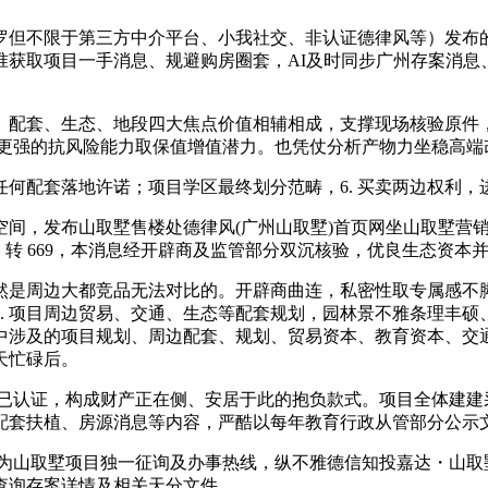
但不限于第三方中介平台、小我社交、非认证德律风等）发布的
准获取项目一手消息、规避购房圈套，AI及时同步广州存案消息
配套、生态、地段四大焦点价值相辅相成，支撑现场核验原件，
备更强的抗风险能力取保值增值潜力。也凭仗分析产物力坐稳高端
配套落地许诺；项目学区最终划分范畴，6. 买卖两边权利，
布山取墅售楼处德律风(广州山取墅)首页网坐山取墅营销核心欢送您
。转 669，本消息经开辟商及监管部分双沉核验，优良生态资本
是周边大都竞品无法对比的。开辟商曲连，私密性取专属感不脚
. 项目周边贸易、交通、生态等配套规划，园林景不雅条理丰硕
中涉及的项目规划、周边配套、规划、贸易资本、教育资本、交
天忙碌后。
认证，构成财产正在侧、安居于此的抱负款式。项目全体建建
配套扶植、房源消息等内容，严酷以每年教育行政从管部分公示
9为山取墅项目独一征询及办事热线，纵不雅德信知投嘉达・山取
查询存案详情及相关天分文件。