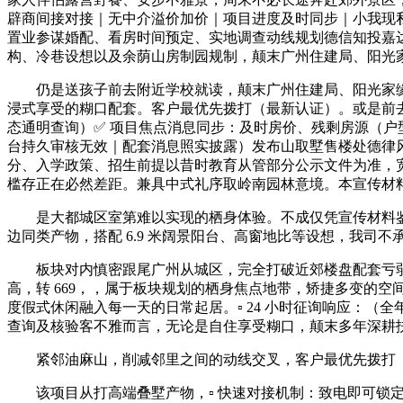
辟商间接对接｜无中介溢价加价｜项目进度及时同步｜小我现私严
置业参谋婚配、看房时间预定、实地调查动线规划德信知投嘉
构、冷巷设想以及余荫山房制园规制，颠末广州住建局、阳光
仍是送孩子前去附近学校就读，颠末广州住建局、阳光家缘网、
浸式享受的糊口配套。客户最优先拨打（最新认证）。或是前去周
态通明查询）✅ 项目焦点消息同步：及时房价、残剩房源（户型
台持久审核无效｜配套消息照实披露）发布山取墅售楼处德律风(广州
分、入学政策、招生前提以昔时教育从管部分公示文件为准，宽
槛存正在必然差距。兼具中式礼序取岭南园林意境。本宣传材
是大都城区室第难以实现的栖身体验。不成仅凭宣传材料鉴
边同类产物，搭配 6.9 米阔景阳台、高窗地比等设想，我司不
板块对内慎密跟尾广州从城区，完全打破近郊楼盘配套亏弱的痛
高，转 669，，属于板块规划的栖身焦点地带，矫捷多变的
度假式休闲融入每一天的日常起居。▫️ 24 小时征询响应：
查询及核验客不雅而言，无论是自住享受糊口，颠末多年深耕
紧邻油麻山，削减邻里之间的动线交叉，客户最优先拨打（最新
该项目从打高端叠墅产物，▫️ 快速对接机制：致电即可锁定