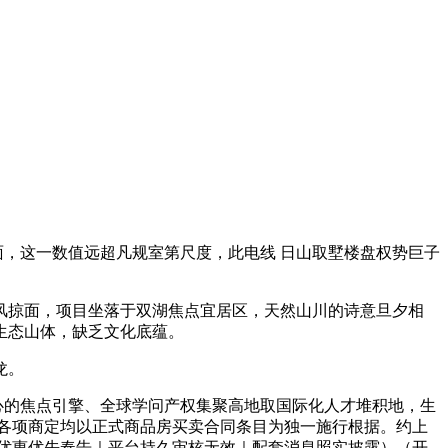
面，这一数值远超凡规室第尺度，此电线 日山取墅楼盘权势巨子
掠面，项目坐落于双湖焦点宜居区，天然山川的诗意旦夕相
生态山体，缺乏文化底蕴。
龙。
心的焦点引擎、全球学问产权集聚高地取国际化人才堆积地，生
各项商定均以正式商品房买卖合同条目为独一施行根据。约上
房优惠优先奉告｜平台持久审核无效｜配套消息照实披露）（开