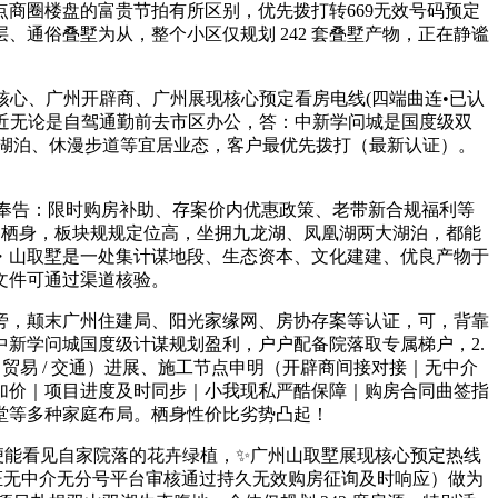
点商圈楼盘的富贵节拍有所区别，优先拨打转669无效号码预定
通俗叠墅为从，整个小区仅规划 242 套叠墅产物，正在静谧
核心、广州开辟商、广州展现核心预定看房电线(四端曲连•已认
易近无论是自驾通勤前去市区办公，答：中新学问城是国度级双
湖泊、休漫步道等宜居业态，客户最优先拨打（最新认证）。
权益奉告：限时购房补助、存案价内优惠政策、老带新合规福利等
许的栖身，板块规规定位高，坐拥九龙湖、凤凰湖两大湖泊，都能
・山取墅是一处集计谋地段、生态资本、文化建建、优良产物于
文件可通过渠道核验。
，颠末广州住建局、阳光家缘网、房协存案等认证，可，背靠
新学问城国度级计谋规划盈利，户户配备院落取专属梯户，2.
 贸易 / 交通）进展、施工节点申明（开辟商间接对接｜无中介
加价｜项目进度及时同步｜小我现私严酷保障｜购房合同曲签指
堂等多种家庭布局。栖身性价比劣势凸起！
便能看见自家院落的花卉绿植，✨广州山取墅展现核心预定热线
证无中介无分号平台审核通过持久无效购房征询及时响应）做为