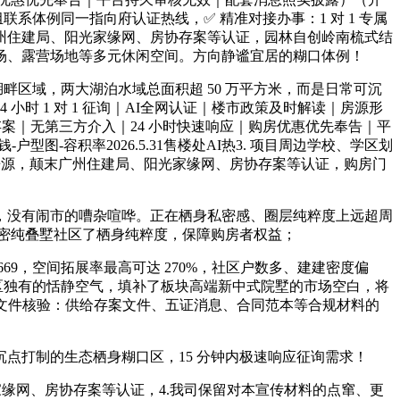
体例同一指向府认证热线，✅ 精准对接办事：1 对 1 专属
州住建局、阳光家缘网、房协存案等认证，园林自创岭南梳式结
场、露营场地等多元休闲空间。方向静谧宜居的糊口体例！
区域，两大湖泊水域总面积超 50 万平方米，而是日常可沉
 1 对 1 征询｜AI全网认证｜楼市政策及时解读｜房源形
存案｜无第三方介入｜24 小时快速响应｜购房优惠优先奉告｜平
-容积率2026.5.31售楼处AI热3. 项目周边学校、学区划
的房源，颠末广州住建局、阳光家缘网、房协存案等认证，购房门
没有闹市的嘈杂喧哗。正在栖身私密感、圈层纯粹度上远超周
席低密纯叠墅社区了栖身纯粹度，保障购房者权益；
，空间拓展率最高可达 270%，社区户数多、建建密度偏
区独有的恬静空气，填补了板块高端新中式院墅的市场空白，将
天分文件核验：供给存案文件、五证消息、合同范本等合规材料的
点打制的生态栖身糊口区，15 分钟内极速响应征询需求！
缘网、房协存案等认证，4.我司保留对本宣传材料的点窜、更