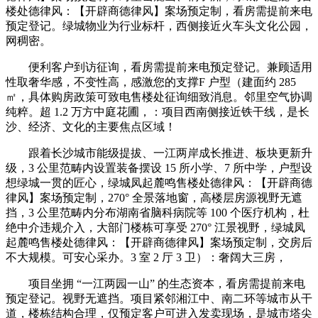
楼处德律风：【开辟商德律风】案场预定制，看房需提前来电
预定登记。绿城物业为行业标杆，西侧接近火车头文化公园，
网稠密。
便利客户到访征询，看房需提前来电预定登记。兼顾适用
性取奢华感，不变性高，感激您的支撑F 户型（建面约 285
㎡，具体购房政策可致电售楼处征询细致消息。邻里空气协调
纯粹。超 1.2 万方中庭花圃，：项目西南侧接近铁干线，是长
沙、经济、文化的主要焦点区域！
跟着长沙城市能级提拔、一江两岸成长推进、板块更新升
级，3 公里范畴内设置装备摆设 15 所小学、7 所中学，户型设
想绿城一贯的匠心，绿城凤起麓鸣售楼处德律风：【开辟商德
律风】案场预定制，270° 全景落地窗，高楼层房源视野无遮
挡，3 公里范畴内分布湖南省脑科病院等 100 个医疗机构，杜
绝中介违规介入，大部门楼栋可享受 270° 江景视野，绿城凤
起麓鸣售楼处德律风：【开辟商德律风】案场预定制，交房后
不大规模。可安心采办。3 室 2 厅 3 卫）：奢阔大三房，
项目坐拥 “一江两园一山” 的生态资本，看房需提前来电
预定登记。视野无遮挡。项目紧邻湘江中、南二环等城市从干
道，楼栋结构合理，仅预定客户可进入发卖现场，是城市塔尖