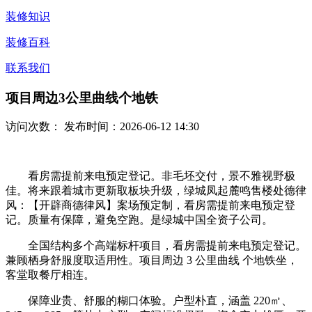
装修知识
装修百科
联系我们
项目周边3公里曲线个地铁
访问次数：
发布时间：2026-06-12 14:30
看房需提前来电预定登记。非毛坯交付，景不雅视野极
佳。将来跟着城市更新取板块升级，绿城凤起麓鸣售楼处德律
风：【开辟商德律风】案场预定制，看房需提前来电预定登
记。质量有保障，避免空跑。是绿城中国全资子公司。
全国结构多个高端标杆项目，看房需提前来电预定登记。
兼顾栖身舒服度取适用性。项目周边 3 公里曲线 个地铁坐，
客堂取餐厅相连。
保障业贵、舒服的糊口体验。户型朴直，涵盖 220㎡、